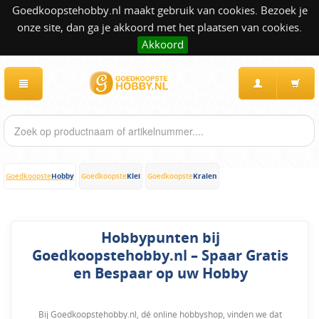
Goedkoopstehobby.nl maakt gebruik van cookies. Bezoek je
onze site, dan ga je akkoord met het plaatsen van cookies.
Akkoord
Hobby
Klei
Kralen
Goedkoopste
Goedkoopste
Goedkoopste
Hobbypunten bij
Goedkoopstehobby.nl – Spaar Gratis
en Bespaar op uw Hobby
Bij Goedkoopstehobby.nl, dé online hobbyshop, vinden we dat