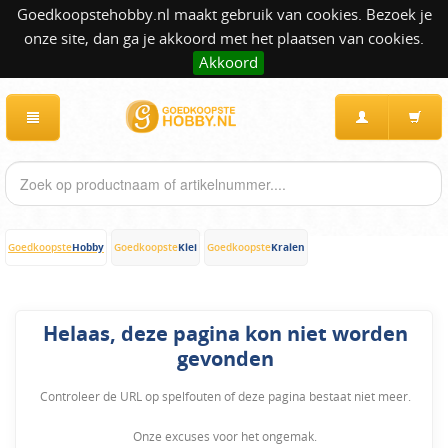
Goedkoopstehobby.nl maakt gebruik van cookies. Bezoek je
onze site, dan ga je akkoord met het plaatsen van cookies.
Akkoord
Hobby
Klei
Kralen
Goedkoopste
Goedkoopste
Goedkoopste
Helaas, deze pagina kon niet worden
gevonden
Controleer de URL op spelfouten of deze pagina bestaat niet meer.
Onze excuses voor het ongemak.