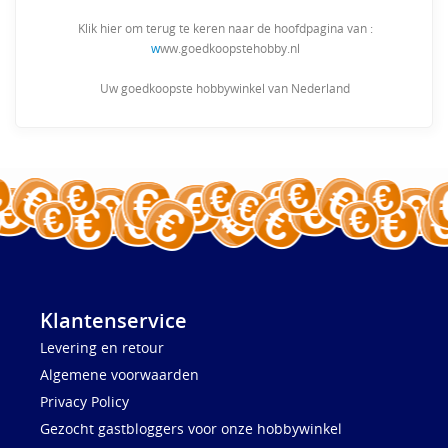
Klik hier om terug te keren naar de hoofdpagina van :
w
ww.goedkoopstehobby.nl
Uw goedkoopste hobbywinkel van Nederland
Klantenservice
Levering en retour
Algemene voorwaarden
Privacy Policy
Gezocht gastbloggers voor onze hobbywinkel