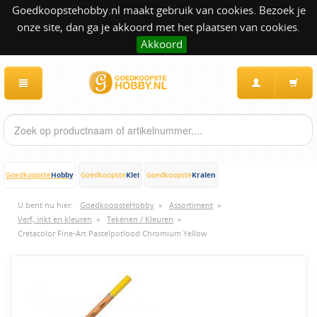
Goedkoopstehobby.nl maakt gebruik van cookies. Bezoek je
onze site, dan ga je akkoord met het plaatsen van cookies.
Akkoord
Hobby
Klei
Kralen
Goedkoopste
Goedkoopste
Goedkoopste
U bent nu hier:
GoedkoopsteHobby
»
Assortiment
»
Verf, inkt en kleuren
»
Tekenen / Kleuren
»
Cretacolor Fine-Art Pastelpotlood Chromium Yellow