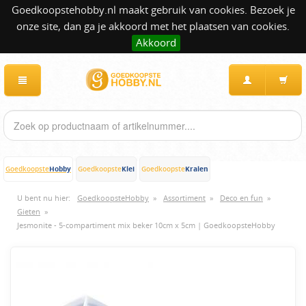
Goedkoopstehobby.nl maakt gebruik van cookies. Bezoek je
onze site, dan ga je akkoord met het plaatsen van cookies.
Akkoord
Hobby
Klei
Kralen
Goedkoopste
Goedkoopste
Goedkoopste
U bent nu hier:
GoedkoopsteHobby
»
Assortiment
»
Deco en fun
»
Gieten
»
Jesmonite - 5-compartiment mix beker 10cm x 5cm | GoedkoopsteHobby