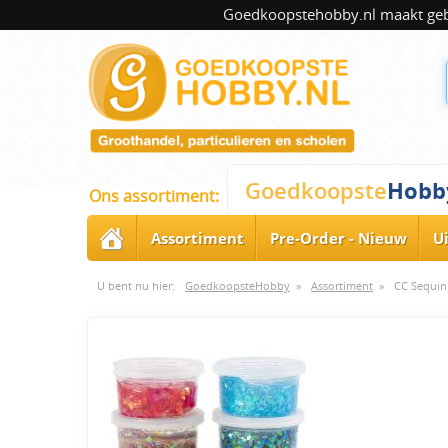
Goedkoopstehobby.nl maakt gebru
Hobb
Goedkoopste
Ons assortiment:
Assortiment
Pre-Order - Nieuw
U
U bent nu hier:
GoedkoopsteHobby
»
Assortiment
»
CC Sequin