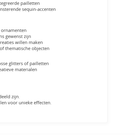
egreerde pailletten
insterende sequin-accenten
en ornamenten
ns gewenst zijn
creaties willen maken
 of thematische objecten
se glitters of pailletten
eatieve materialen
eeld zijn.
len voor unieke effecten.