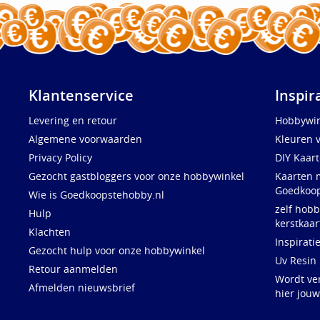
Klantenservice
Inspir
Levering en retour
Hobbywin
Algemene voorwaarden
Kleuren 
Privacy Policy
DIY Kaar
Gezocht gastbloggers voor onze hobbywinkel
Kaarten 
Goedkoop
Wie is Goedkoopstehobby.nl
zelf hobb
Hulp
kerstkaar
Klachten
Inspirati
Gezocht hulp voor onze hobbywinkel
Uv Resin
Retour aanmelden
Wordt ve
Afmelden nieuwsbrief
hier jou