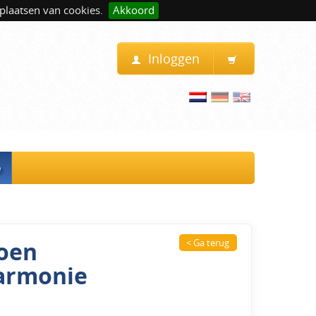
plaatsen van cookies.
Akkoord
Inloggen
e
roen
< Ga terug
Harmonie