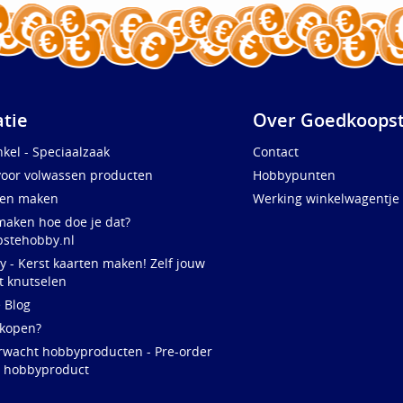
atie
Over Goedkoopst
kel - Speciaalzaak
Contact
voor volwassen producten
Hobbypunten
ten maken
Werking winkelwagentje
maken hoe doe je dat?
stehobby.nl
y - Kerst kaarten maken! Zelf jouw
t knutselen
e Blog
 kopen?
rwacht hobbyproducten - Pre-order
w hobbyproduct