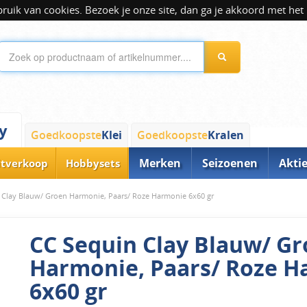
ik van cookies. Bezoek je onze site, dan ga je akkoord met het 
y
Goedkoopste
Klei
Goedkoopste
Kralen
Merken
Seizoenen
Akti
itverkoop
Hobbysets
 Clay Blauw/ Groen Harmonie, Paars/ Roze Harmonie 6x60 gr
CC Sequin Clay Blauw/ G
Harmonie, Paars/ Roze 
6x60 gr