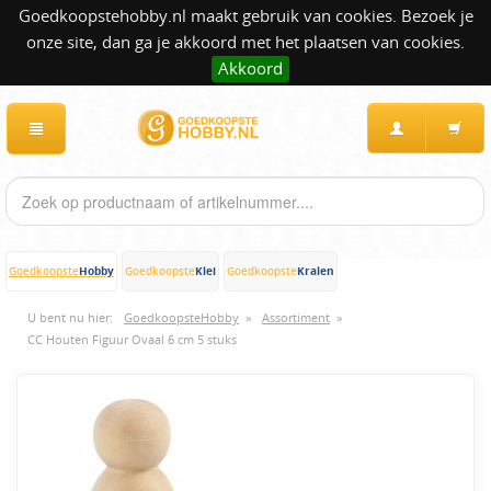
Goedkoopstehobby.nl maakt gebruik van cookies. Bezoek je
onze site, dan ga je akkoord met het plaatsen van cookies.
Akkoord
Hobby
Klei
Kralen
Goedkoopste
Goedkoopste
Goedkoopste
U bent nu hier:
GoedkoopsteHobby
»
Assortiment
»
CC Houten Figuur Ovaal 6 cm 5 stuks