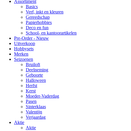
Assortiment
Basics
Verf, inkt en kleuren
Gereedschap
Papierhobbies
Deco en fun
School- en kantoorartikelen
Pre-Order - Nieuw
Uitverkoop
Hobbysets
Merken
Seizoenen
Bruiloft
Deelneming
Geboorte
Halloween
Herfst
Kerst
Moeder-Vaderdag
Pasen
Sinterklaas
Valentijn
Verjaardag
Aktie
Aktie