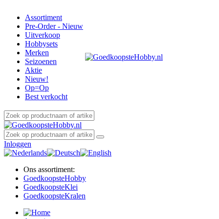
Assortiment
Pre-Order - Nieuw
Uitverkoop
Hobbysets
Merken
Seizoenen
Aktie
Nieuw!
Op=Op
Best verkocht
Inloggen
Ons assortiment:
Goedkoopste
Hobby
Goedkoopste
Klei
Goedkoopste
Kralen