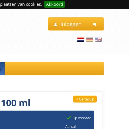
plaatsen van cookies.
Akkoord
Inloggen
e
 100 ml
< Ga terug
Op vooraad
Aantal