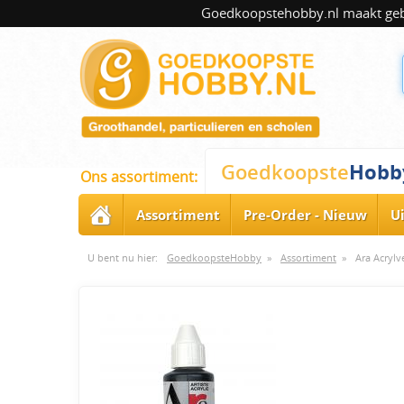
Goedkoopstehobby.nl maakt gebru
Hobb
Goedkoopste
Ons assortiment:
Assortiment
Pre-Order - Nieuw
U
U bent nu hier:
GoedkoopsteHobby
»
Assortiment
»
Ara Acrylv