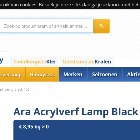
ik van cookies. Bezoek je onze site, dan ga je akkoord met het 
y
Goedkoopste
Klei
Goedkoopste
Kralen
Merken
Seizoenen
Akti
itverkoop
Hobbysets
erf Lamp Black 100 ml
Ara Acrylverf Lamp Black
€ 8,95 bij > 0