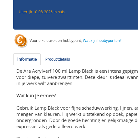
Uiterlijk 10-08-2026 in huis.
Voor elke euro een hobbypunt,
Wat zijn hobbypunten?
Informatie
Productdetails
De Ara Acrylverf 100 ml Lamp Black is een intens gepigme
voor diepe, zuivere zwarttinten. Deze kleur is ideaal wan
in je werk wilt aanbrengen.
Wat kun je ermee?
Gebruik Lamp Black voor fijne schaduwwerking, lijnen, ac
mengen van kleuren. Hij werkt uitstekend op doek, papier
ondergronden. Door de goede hechting en gelijkmatige de
expressief als gedetailleerd werk.