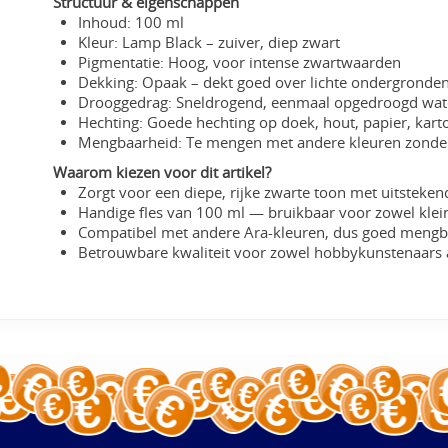
Structuur & eigenschappen
Inhoud: 100 ml
Kleur: Lamp Black – zuiver, diep zwart
Pigmentatie: Hoog, voor intense zwartwaarden
Dekking: Opaak – dekt goed over lichte ondergronde
Drooggedrag: Sneldrogend, eenmaal opgedroogd wat
Hechting: Goede hechting op doek, hout, papier, karto
Mengbaarheid: Te mengen met andere kleuren zonder
Waarom kiezen voor dit artikel?
Zorgt voor een diepe, rijke zwarte toon met uitsteke
Handige fles van 100 ml — bruikbaar voor zowel klein
Compatibel met andere Ara-kleuren, dus goed mengba
Betrouwbare kwaliteit voor zowel hobbykunstenaars a