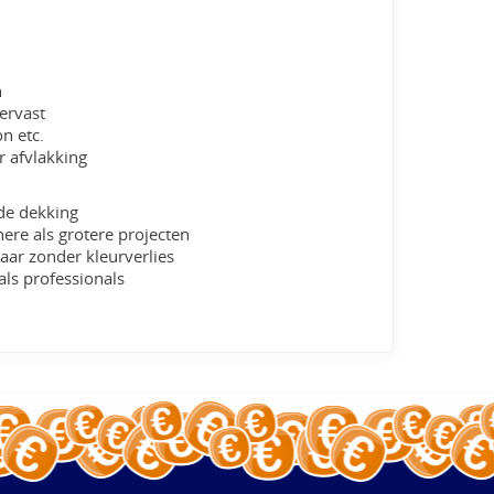
n
ervast
n etc.
 afvlakking
nde dekking
ere als grotere projecten
ar zonder kleurverlies
ls professionals