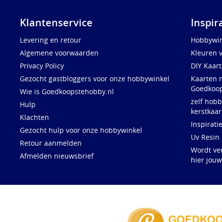
Klantenservice
Inspir
Levering en retour
Hobbywin
Algemene voorwaarden
Kleuren 
Privacy Policy
DIY Kaar
Gezocht gastbloggers voor onze hobbywinkel
Kaarten 
Goedkoop
Wie is Goedkoopstehobby.nl
zelf hobb
Hulp
kerstkaar
Klachten
Inspirati
Gezocht hulp voor onze hobbywinkel
Uv Resin
Retour aanmelden
Wordt ve
Afmelden nieuwsbrief
hier jou