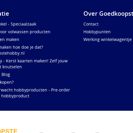
atie
Over Goedkoopst
kel - Speciaalzaak
Contact
voor volwassen producten
Hobbypunten
ten maken
Werking winkelwagentje
maken hoe doe je dat?
stehobby.nl
y - Kerst kaarten maken! Zelf jouw
t knutselen
e Blog
 kopen?
rwacht hobbyproducten - Pre-order
w hobbyproduct