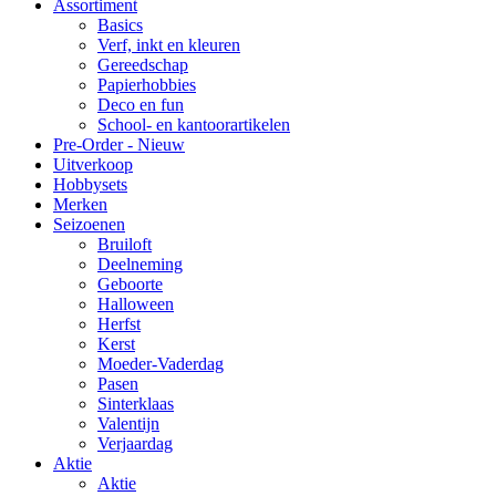
Assortiment
Basics
Verf, inkt en kleuren
Gereedschap
Papierhobbies
Deco en fun
School- en kantoorartikelen
Pre-Order - Nieuw
Uitverkoop
Hobbysets
Merken
Seizoenen
Bruiloft
Deelneming
Geboorte
Halloween
Herfst
Kerst
Moeder-Vaderdag
Pasen
Sinterklaas
Valentijn
Verjaardag
Aktie
Aktie