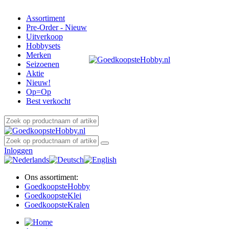
Assortiment
Pre-Order - Nieuw
Uitverkoop
Hobbysets
Merken
Seizoenen
Aktie
Nieuw!
Op=Op
Best verkocht
Inloggen
Ons assortiment:
Goedkoopste
Hobby
Goedkoopste
Klei
Goedkoopste
Kralen