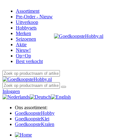
Assortiment
Pre-Order - Nieuw
Uitverkoop
Hobbysets
Merken
Seizoenen
Aktie
Nieuw!
Op=Op
Best verkocht
Inloggen
Ons assortiment:
Goedkoopste
Hobby
Goedkoopste
Klei
Goedkoopste
Kralen