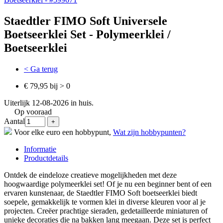
Staedtler FIMO Soft Universele
Boetseerklei Set - Polymeerklei /
Boetseerklei
< Ga terug
€ 79,95 bij > 0
Uiterlijk 12-08-2026 in huis.
Op vooraad
Aantal
Voor elke euro een hobbypunt,
Wat zijn hobbypunten?
Informatie
Productdetails
Ontdek de eindeloze creatieve mogelijkheden met deze
hoogwaardige polymeerklei set! Of je nu een beginner bent of een
ervaren kunstenaar, de Staedtler FIMO Soft boetseerklei biedt
soepele, gemakkelijk te vormen klei in diverse kleuren voor al je
projecten. Creëer prachtige sieraden, gedetailleerde miniaturen of
unieke decoraties die na bakken lang meegaan. Deze set is perfect