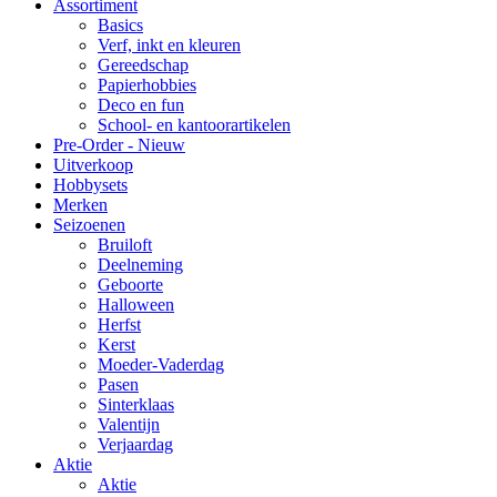
Assortiment
Basics
Verf, inkt en kleuren
Gereedschap
Papierhobbies
Deco en fun
School- en kantoorartikelen
Pre-Order - Nieuw
Uitverkoop
Hobbysets
Merken
Seizoenen
Bruiloft
Deelneming
Geboorte
Halloween
Herfst
Kerst
Moeder-Vaderdag
Pasen
Sinterklaas
Valentijn
Verjaardag
Aktie
Aktie