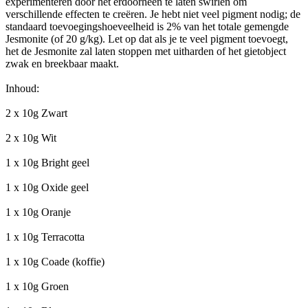
experimenteren door het erdoorheen te laten swirlen om
verschillende effecten te creëren. Je hebt niet veel pigment nodig; de
standaard toevoegingshoeveelheid is 2% van het totale gemengde
Jesmonite (of 20 g/kg). Let op dat als je te veel pigment toevoegt,
het de Jesmonite zal laten stoppen met uitharden of het gietobject
zwak en breekbaar maakt.
Inhoud:
2 x 10g Zwart
2 x 10g Wit
1 x 10g Bright geel
1 x 10g Oxide geel
1 x 10g Oranje
1 x 10g Terracotta
1 x 10g Coade (koffie)
1 x 10g Groen