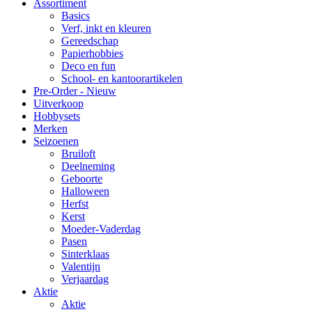
Assortiment
Basics
Verf, inkt en kleuren
Gereedschap
Papierhobbies
Deco en fun
School- en kantoorartikelen
Pre-Order - Nieuw
Uitverkoop
Hobbysets
Merken
Seizoenen
Bruiloft
Deelneming
Geboorte
Halloween
Herfst
Kerst
Moeder-Vaderdag
Pasen
Sinterklaas
Valentijn
Verjaardag
Aktie
Aktie