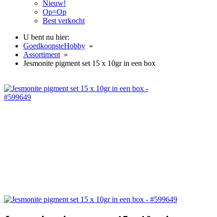
Nieuw!
Op=Op
Best verkocht
U bent nu hier:
GoedkoopsteHobby
»
Assortiment
»
Jesmonite pigment set 15 x 10gr in een box