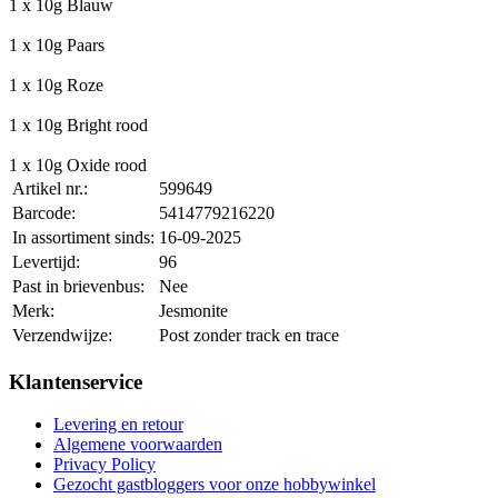
1 x 10g Blauw
1 x 10g Paars
1 x 10g Roze
1 x 10g Bright rood
1 x 10g Oxide rood
Artikel nr.:
599649
Barcode:
5414779216220
In assortiment sinds:
16-09-2025
Levertijd:
96
Past in brievenbus:
Nee
Merk:
Jesmonite
Verzendwijze:
Post zonder track en trace
Klantenservice
Levering en retour
Algemene voorwaarden
Privacy Policy
Gezocht gastbloggers voor onze hobbywinkel