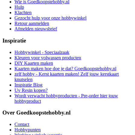
Wie is Goedkoopstehobby.nl
Hulp
Klachten
Gezocht hulp voor onze hobbywinkel
Retour aanmelden
Afmelden nieuwsbrief
Inspiratie
Hobbywinkel - Speciaalzaak
Kleuren voor volwassen producten
DIY Kaarten maken
Kaarten maken hoe doe je dat? Goedkoopstehobby.nl
zelf hobby - Kerst kaarten maken! Zelf jouw kerstkaart
knutselen
Inspiratie Blog
Uv Resin kopen?
Wordt verwacht hobbyproducten - Pre-order hier jouw
hobbyproduct
Over Goedkoopstehobby.nl
Contact
Hobbypunten