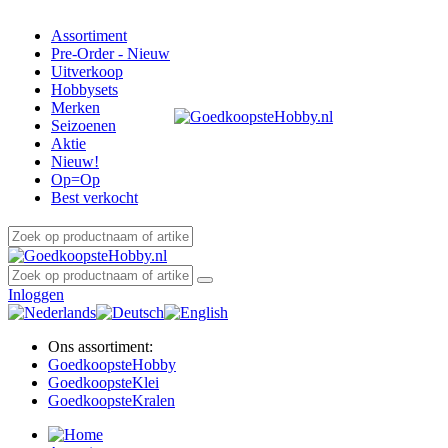
Assortiment
Pre-Order - Nieuw
Uitverkoop
Hobbysets
Merken
Seizoenen
Aktie
Nieuw!
Op=Op
Best verkocht
Inloggen
Ons assortiment:
Goedkoopste
Hobby
Goedkoopste
Klei
Goedkoopste
Kralen