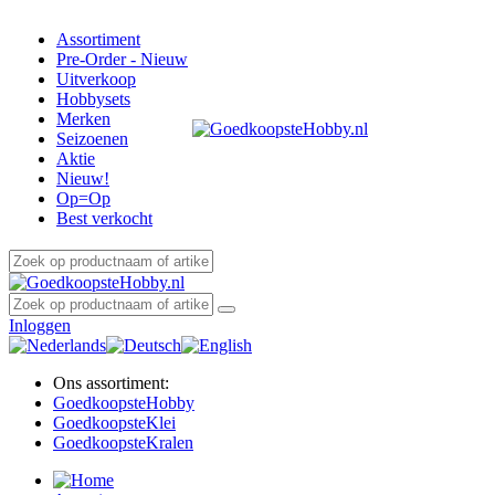
Assortiment
Pre-Order - Nieuw
Uitverkoop
Hobbysets
Merken
Seizoenen
Aktie
Nieuw!
Op=Op
Best verkocht
Inloggen
Ons assortiment:
Goedkoopste
Hobby
Goedkoopste
Klei
Goedkoopste
Kralen