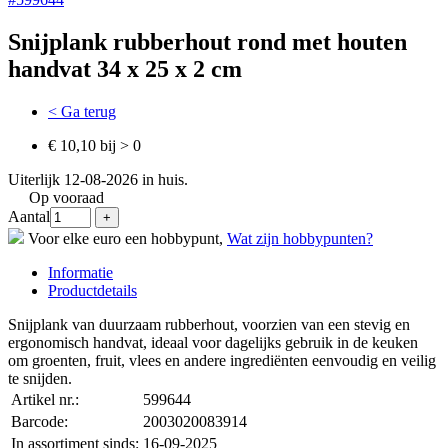
Snijplank rubberhout rond met houten
handvat 34 x 25 x 2 cm
< Ga terug
€ 10,10 bij > 0
Uiterlijk 12-08-2026 in huis.
Op vooraad
Aantal
Voor elke euro een hobbypunt,
Wat zijn hobbypunten?
Informatie
Productdetails
Snijplank van duurzaam rubberhout, voorzien van een stevig en
ergonomisch handvat, ideaal voor dagelijks gebruik in de keuken
om groenten, fruit, vlees en andere ingrediënten eenvoudig en veilig
te snijden.
Artikel nr.:
599644
Barcode:
2003020083914
In assortiment sinds:
16-09-2025