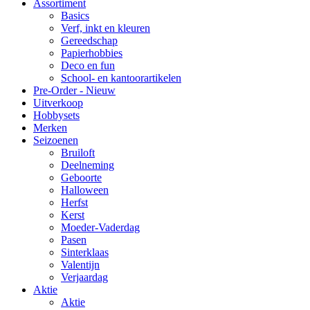
Assortiment
Basics
Verf, inkt en kleuren
Gereedschap
Papierhobbies
Deco en fun
School- en kantoorartikelen
Pre-Order - Nieuw
Uitverkoop
Hobbysets
Merken
Seizoenen
Bruiloft
Deelneming
Geboorte
Halloween
Herfst
Kerst
Moeder-Vaderdag
Pasen
Sinterklaas
Valentijn
Verjaardag
Aktie
Aktie