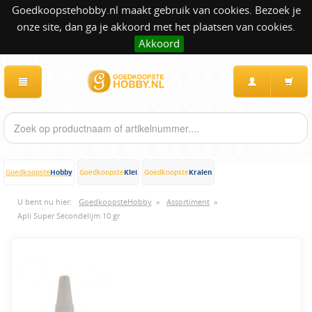
Goedkoopstehobby.nl maakt gebruik van cookies. Bezoek je
onze site, dan ga je akkoord met het plaatsen van cookies.
Akkoord
Hobby
Klei
Kralen
Goedkoopste
Goedkoopste
Goedkoopste
U bent nu hier:
GoedkoopsteHobby
»
Assortiment
»
Apli Super Secondelijm 10 gr