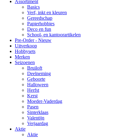
Assortiment
Basics
Verf, inkt en kleuren
Gereedschap
Papierhobbies
Deco en fun
School- en kantoorartikelen
Pre-Order - Nieuw
Uitverkoop
Hobbysets
Merken
Seizoenen
Bruiloft
Deelneming
Geboorte
Halloween
Herfst
Kerst
Moeder-Vaderdag
Pasen
Sinterklaas
Valentijn
Verjaardag
Aktie
Aktie