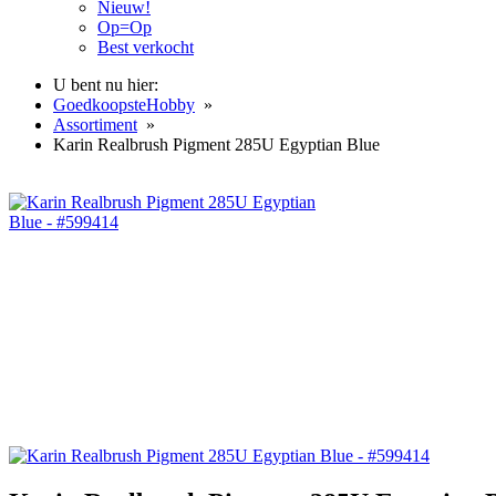
Nieuw!
Op=Op
Best verkocht
U bent nu hier:
GoedkoopsteHobby
»
Assortiment
»
Karin Realbrush Pigment 285U Egyptian Blue