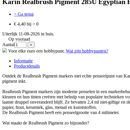
Karin Realbrush Pigment 285U Egyptian 
< Ga terug
€ 4,40 bij > 0
Uiterlijk 11-08-2026 in huis.
Op vooraad
Aantal
Voor elke euro een hobbypunt,
Wat zijn hobbypunten?
Informatie
Productdetails
Ontdek de Realbrush Pigment markers met echte penseelpunt van Kari
pigment inkt.
Realbrush Pigment markers zijn moderne penselen in een markerbehui
kleuren en hun tinten creëren met behulp van populaire technieken vo
laatste druppel onveranderd blijft. Ze bevatten 2,4 ml niet-giftige e
papier, hout, keramiek, glas, metaal en kunststoffen.
De Realbrush Pigment heeft een penseelgrootte van 4 milimeter.
Wat maakt de Realbrush Pigment zo bijzonder?