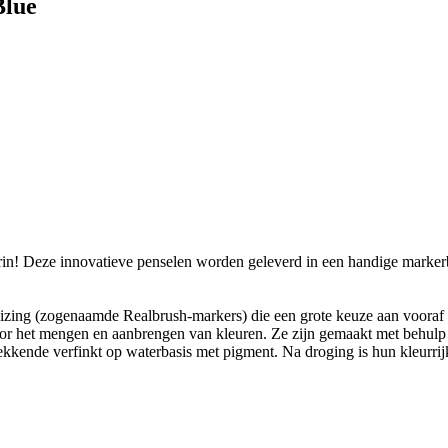
Blue
n! Deze innovatieve penselen worden geleverd in een handige markerbe
zing (zogenaamde Realbrush-markers) die een grote keuze aan vooraf g
or het mengen en aanbrengen van kleuren. Ze zijn gemaakt met behulp va
n dekkende verfinkt op waterbasis met pigment. Na droging is hun kleurr