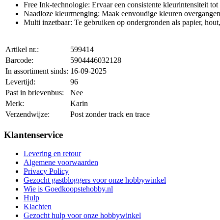
Free Ink-technologie: Ervaar een consistente kleurintensiteit tot 
Naadloze kleurmenging: Maak eenvoudige kleuren overgangen m
Multi inzetbaar: Te gebruiken op ondergronden als papier, hout
Artikel nr.:
599414
Barcode:
5904446032128
In assortiment sinds:
16-09-2025
Levertijd:
96
Past in brievenbus:
Nee
Merk:
Karin
Verzendwijze:
Post zonder track en trace
Klantenservice
Levering en retour
Algemene voorwaarden
Privacy Policy
Gezocht gastbloggers voor onze hobbywinkel
Wie is Goedkoopstehobby.nl
Hulp
Klachten
Gezocht hulp voor onze hobbywinkel