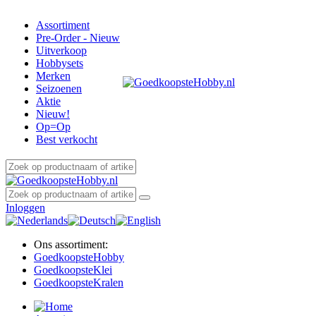
Assortiment
Pre-Order - Nieuw
Uitverkoop
Hobbysets
Merken
Seizoenen
Aktie
Nieuw!
Op=Op
Best verkocht
Inloggen
Ons assortiment:
Goedkoopste
Hobby
Goedkoopste
Klei
Goedkoopste
Kralen