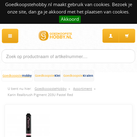
Goedkoopstehobby.nl maakt gebruik van cookies. Bezoek je
onze site, dan ga je akkoord met het plaatsen van cookies.
Akkoord
Hobby
Klei
Kralen
Goedkoopste
Goedkoopste
Goedkoopste
U bent nu hier:
GoedkoopsteHobby
»
Assortiment
»
Karin Realbrush Pigment 203U Pastel Red