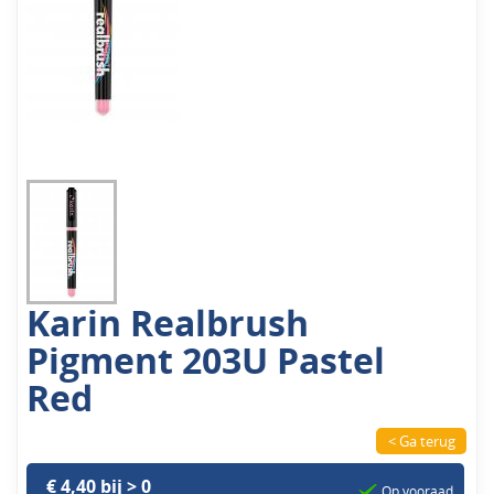
Karin Realbrush
Pigment 203U Pastel
Red
< Ga terug
€ 4,40 bij > 0
Op vooraad