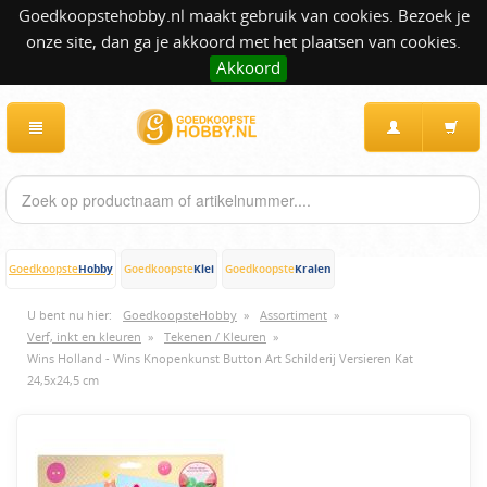
Goedkoopstehobby.nl maakt gebruik van cookies. Bezoek je
onze site, dan ga je akkoord met het plaatsen van cookies.
Akkoord
Hobby
Klei
Kralen
Goedkoopste
Goedkoopste
Goedkoopste
U bent nu hier:
GoedkoopsteHobby
»
Assortiment
»
Verf, inkt en kleuren
»
Tekenen / Kleuren
»
Wins Holland - Wins Knopenkunst Button Art Schilderij Versieren Kat
24,5x24,5 cm