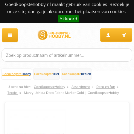
Goedkoopstehobby.nl maakt gebruik van cookies. Bezoek je
onze site, dan ga je akkoord met het plaatsen van cookies.
Akkoord
Hobby
Klei
Kralen
Goedkoopste
Goedkoopste
Goedkoopste
U bent nu hier:
GoedkoopsteHobby
»
Assortiment
»
Deco en fun
»
Textiel
»
Marvy Uchida Deco Fabric Marker Gold | GoedkoopsteHobby