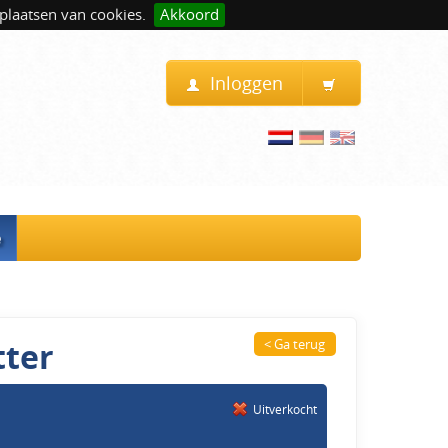
plaatsen van cookies.
Akkoord
Inloggen
e
tter
< Ga terug
Uitverkocht