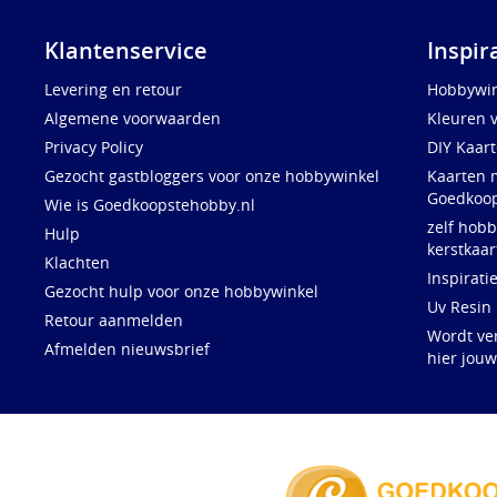
Klantenservice
Inspir
Levering en retour
Hobbywin
Algemene voorwaarden
Kleuren 
Privacy Policy
DIY Kaar
Gezocht gastbloggers voor onze hobbywinkel
Kaarten 
Goedkoop
Wie is Goedkoopstehobby.nl
zelf hobb
Hulp
kerstkaar
Klachten
Inspirati
Gezocht hulp voor onze hobbywinkel
Uv Resin
Retour aanmelden
Wordt ve
Afmelden nieuwsbrief
hier jou