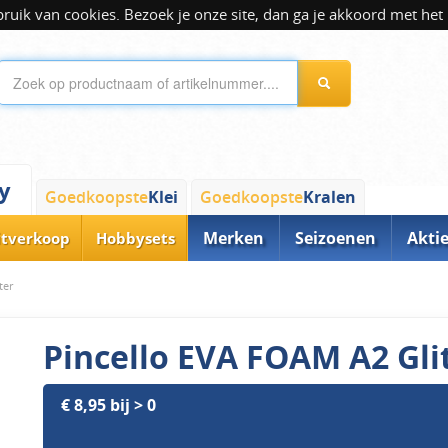
ik van cookies. Bezoek je onze site, dan ga je akkoord met het 
y
Goedkoopste
Klei
Goedkoopste
Kralen
Merken
Seizoenen
Akti
itverkoop
Hobbysets
ter
Pincello EVA FOAM A2 Gli
€ 8,95 bij > 0