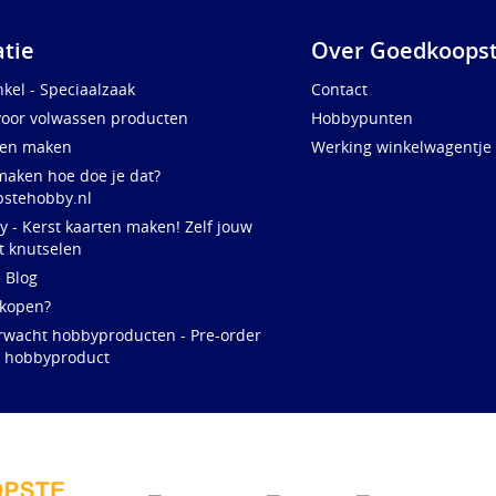
atie
Over Goedkoopst
kel - Speciaalzaak
Contact
voor volwassen producten
Hobbypunten
ten maken
Werking winkelwagentje
maken hoe doe je dat?
stehobby.nl
y - Kerst kaarten maken! Zelf jouw
t knutselen
e Blog
 kopen?
rwacht hobbyproducten - Pre-order
w hobbyproduct