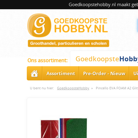
Goedkoopstehobby.nl maakt gebru
Hobb
Goedkoopste
Ons assortiment:
Assortiment
Pre-Order - Nieuw
U
U bent nu hier:
GoedkoopsteHobby
»
Pincello EVA FOAM A2 Glit