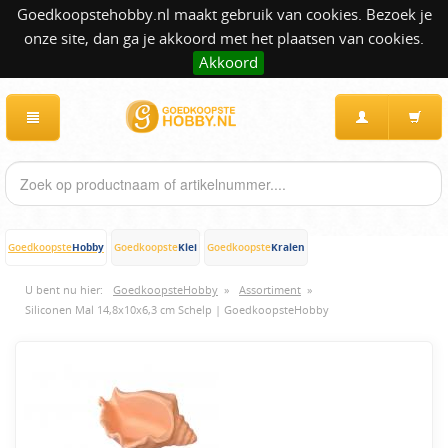
Goedkoopstehobby.nl maakt gebruik van cookies. Bezoek je
onze site, dan ga je akkoord met het plaatsen van cookies.
Akkoord
Hobby
Klei
Kralen
Goedkoopste
Goedkoopste
Goedkoopste
U bent nu hier:
GoedkoopsteHobby
»
Assortiment
»
Siliconen Mal 14,8x10x6,3 cm Schelp | GoedkoopsteHobby