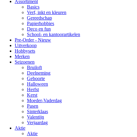
Assortiment
Basics
Verf, inkt en kleuren
Gereedschap
Papierhobbies
Deco en fun
School- en kantoorartikelen
Pre-Order - Nieuw
Uitverkoop
Hobbysets
Merken
Seizoenen
Bruiloft
Deelneming
Geboorte
Halloween
Herfst
Kerst
Moeder-Vaderdag
Pasen
Sinterklaas
Valentijn
Verjaardag
Aktie
Aktie