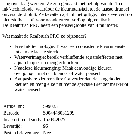
laag over laag werken. Ze zijn gemaakt met behulp van de ‘free
ink’-technologie, waardoor de kleurintensiteit tot de laatste druppel
onveranderd blijft. Ze bevatten 2,4 ml niet-giftige, intensieve verf op
kleurstofbasis of, voor neonkleuren, verf op pigmentbasis.
De Realbrush PRO heeft een penseelgrootte van 4 milimeter.
Wat maakt de Realbrush PRO zo bijzonder?
Free Ink-technologie: Ervaar een consistente kleurintensiteit
tot aan de laatste streek.
Waterverfmagie: bereik verbluffende aquareleffecten met
aquarelpapier en mengtechnieken.
Naadloze kleurmenging: Maak eenvoudige kleuren
overgangen met een blender of water penseel.
Aanpasbare kleurcreaties: Ga verder dan de aangeboden
kleuren en meng elke tint met de speciale Blender marker of
water penseel.
Artikel nr.:
599023
Barcode:
5904446031299
In assortiment sinds:
16-09-2025
Levertijd:
96
Past in brievenbus:
Nee