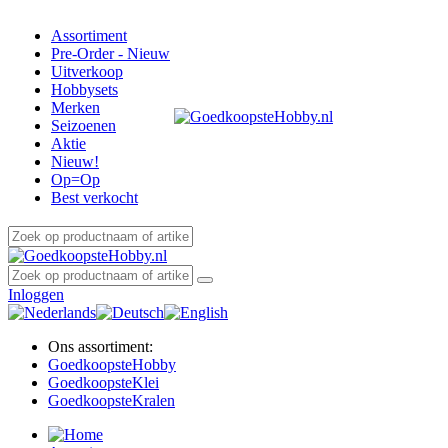
Assortiment
Pre-Order - Nieuw
Uitverkoop
Hobbysets
Merken
Seizoenen
Aktie
Nieuw!
Op=Op
Best verkocht
Inloggen
Ons assortiment:
Goedkoopste
Hobby
Goedkoopste
Klei
Goedkoopste
Kralen