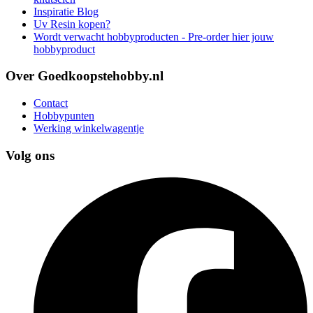
Inspiratie Blog
Uv Resin kopen?
Wordt verwacht hobbyproducten - Pre-order hier jouw
hobbyproduct
Over Goedkoopstehobby.nl
Contact
Hobbypunten
Werking winkelwagentje
Volg ons