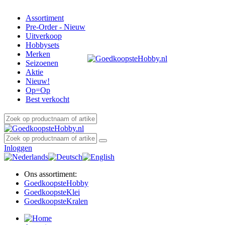
Assortiment
Pre-Order - Nieuw
Uitverkoop
Hobbysets
Merken
Seizoenen
Aktie
Nieuw!
Op=Op
Best verkocht
Inloggen
Ons assortiment:
Goedkoopste
Hobby
Goedkoopste
Klei
Goedkoopste
Kralen