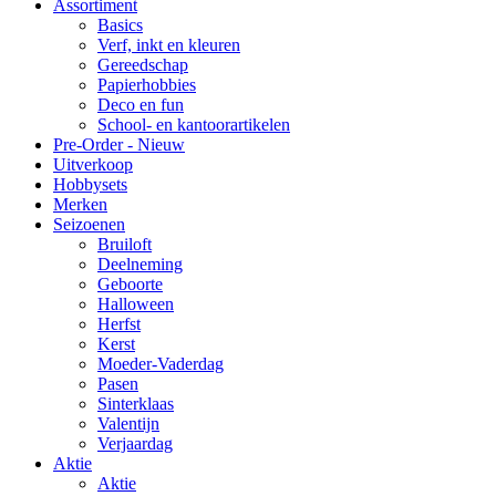
Assortiment
Basics
Verf, inkt en kleuren
Gereedschap
Papierhobbies
Deco en fun
School- en kantoorartikelen
Pre-Order - Nieuw
Uitverkoop
Hobbysets
Merken
Seizoenen
Bruiloft
Deelneming
Geboorte
Halloween
Herfst
Kerst
Moeder-Vaderdag
Pasen
Sinterklaas
Valentijn
Verjaardag
Aktie
Aktie