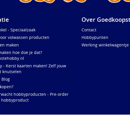
atie
Over Goedkoopst
kel - Speciaalzaak
Contact
voor volwassen producten
Hobbypunten
ten maken
Werking winkelwagentje
maken hoe doe je dat?
stehobby.nl
y - Kerst kaarten maken! Zelf jouw
t knutselen
e Blog
 kopen?
rwacht hobbyproducten - Pre-order
w hobbyproduct