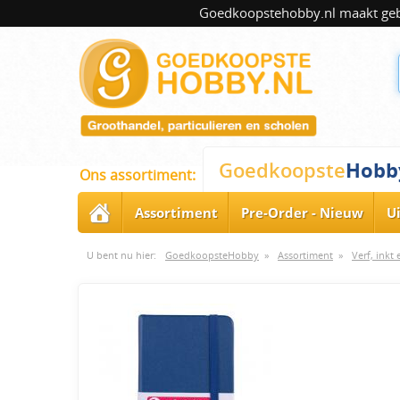
Goedkoopstehobby.nl maakt gebru
Hobb
Goedkoopste
Ons assortiment:
Assortiment
Pre-Order - Nieuw
U
U bent nu hier:
GoedkoopsteHobby
»
Assortiment
»
Verf, inkt