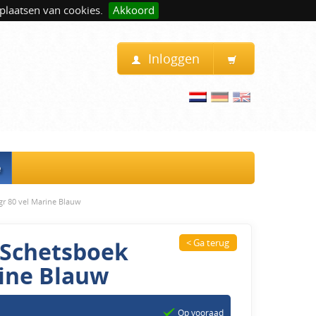
plaatsen van cookies.
Akkoord
Inloggen
e
gr 80 vel Marine Blauw
C Schetsboek
< Ga terug
rine Blauw
Op vooraad