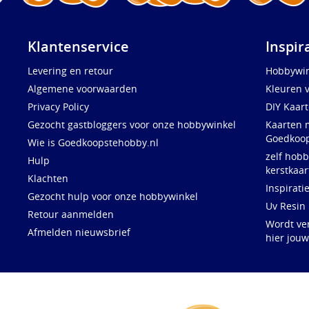
Klantenservice
Inspir
Levering en retour
Hobbywin
Algemene voorwaarden
Kleuren 
Privacy Policy
DIY Kaar
Gezocht gastbloggers voor onze hobbywinkel
Kaarten 
Goedkoop
Wie is Goedkoopstehobby.nl
zelf hobb
Hulp
kerstkaar
Klachten
Inspirati
Gezocht hulp voor onze hobbywinkel
Uv Resin
Retour aanmelden
Wordt ve
Afmelden nieuwsbrief
hier jou