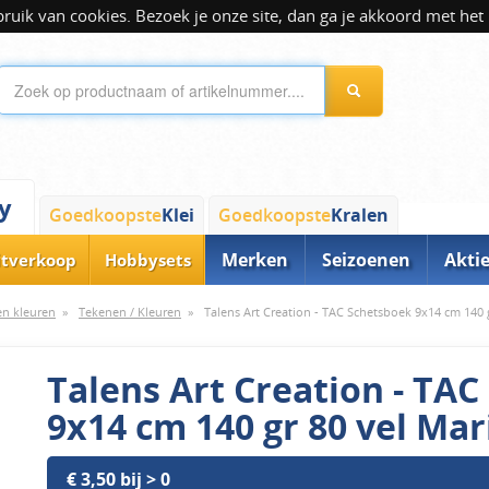
ik van cookies. Bezoek je onze site, dan ga je akkoord met het 
y
Goedkoopste
Klei
Goedkoopste
Kralen
Merken
Seizoenen
Akti
itverkoop
Hobbysets
 en kleuren
»
Tekenen / Kleuren
»
Talens Art Creation - TAC Schetsboek 9x14 cm 140 
Talens Art Creation - TA
9x14 cm 140 gr 80 vel Ma
€ 3,50 bij > 0