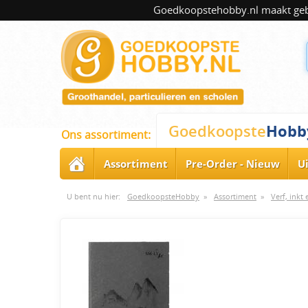
Goedkoopstehobby.nl maakt gebru
Hobb
Goedkoopste
Ons assortiment:
Assortiment
Pre-Order - Nieuw
U
U bent nu hier:
GoedkoopsteHobby
»
Assortiment
»
Verf, inkt