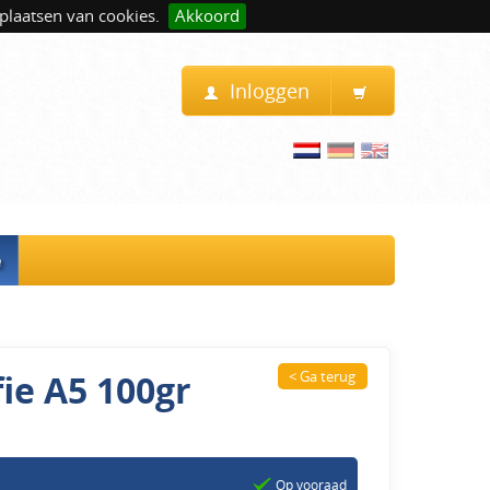
plaatsen van cookies.
Akkoord
Inloggen
e
ie A5 100gr
< Ga terug
Op vooraad