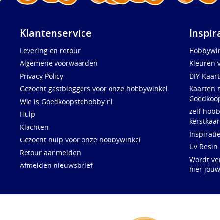
Klantenservice
Inspir
Levering en retour
Hobbywin
Algemene voorwaarden
Kleuren 
Privacy Policy
DIY Kaar
Gezocht gastbloggers voor onze hobbywinkel
Kaarten 
Goedkoop
Wie is Goedkoopstehobby.nl
zelf hobb
Hulp
kerstkaar
Klachten
Inspirati
Gezocht hulp voor onze hobbywinkel
Uv Resin
Retour aanmelden
Wordt ve
Afmelden nieuwsbrief
hier jou