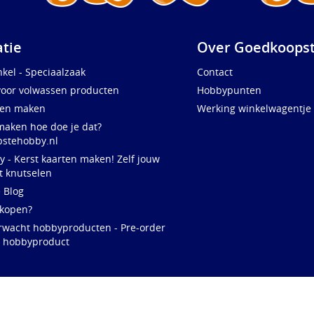
atie
Over Goedkoopst
kel - Speciaalzaak
Contact
voor volwassen producten
Hobbypunten
ten maken
Werking winkelwagentje
maken hoe doe je dat?
stehobby.nl
y - Kerst kaarten maken! Zelf jouw
t knutselen
e Blog
 kopen?
rwacht hobbyproducten - Pre-order
w hobbyproduct