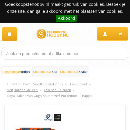
Goedkoopstehobby.nl maakt gebruik van cookies. Bezoek je
onze site, dan ga je akkoord met het plaatsen van cookies.
Akkoord
Hobby
Klei
Kralen
Goedkoopste
Goedkoopste
Goedkoopste
U bent nu hier:
GoedkoopsteHobby
»
Assortiment
»
Verf, inkt en kleuren
»
Tekenen / Kleuren
»
Royal Talens Van Gogh Aquarelverf Pocketbox 12 napjes