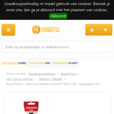
Goedkoopstehobby.nl maakt gebruik van cookies. Bezoek je
onze site, dan ga je akkoord met het plaatsen van cookies.
Akkoord
Hobby
Klei
Kralen
Goedkoopste
Goedkoopste
Goedkoopste
U bent nu hier:
GoedkoopsteHobby
»
Assortiment
»
Verf, inkt en kleuren
»
Tekenen / Kleuren
»
Royal Talens - Talens Amsterdam acrylverf 120 ml 222 - Napelsgeel Licht