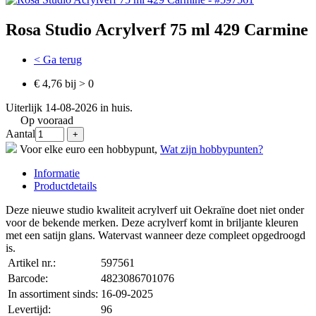
Rosa Studio Acrylverf 75 ml 429 Carmine
< Ga terug
€ 4,76 bij > 0
Uiterlijk 14-08-2026 in huis.
Op vooraad
Aantal
Voor elke euro een hobbypunt,
Wat zijn hobbypunten?
Informatie
Productdetails
Deze nieuwe studio kwaliteit acrylverf uit Oekraïne doet niet onder
voor de bekende merken. Deze acrylverf komt in briljante kleuren
met een satijn glans. Watervast wanneer deze compleet opgedroogd
is.
Artikel nr.:
597561
Barcode:
4823086701076
In assortiment sinds:
16-09-2025
Levertijd:
96