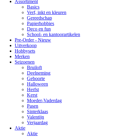
Assortiment
Basics
Verf, inkt en kleuren
Gereedschap
Papierhobbies
Deco en fun
School- en kantoorartikelen
Pre-Order - Nieuw
Uitverkoop
Hobbysets
Merken
Seizoenen
Bruiloft
Deelneming
Geboorte
Halloween
Herfst
Kerst
Moeder-Vaderdag
Pasen
Sinterklaas
Valentijn
Verjaardag
Aktie
Aktie