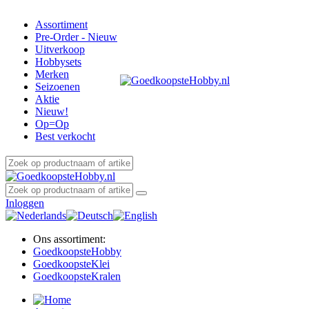
Assortiment
Pre-Order - Nieuw
Uitverkoop
Hobbysets
Merken
Seizoenen
Aktie
Nieuw!
Op=Op
Best verkocht
Inloggen
Ons assortiment:
Goedkoopste
Hobby
Goedkoopste
Klei
Goedkoopste
Kralen