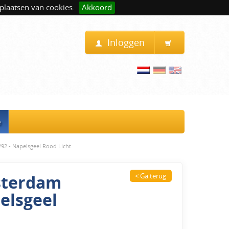
plaatsen van cookies.
Akkoord
Inloggen
e
292 - Napelsgeel Rood Licht
msterdam
< Ga terug
pelsgeel