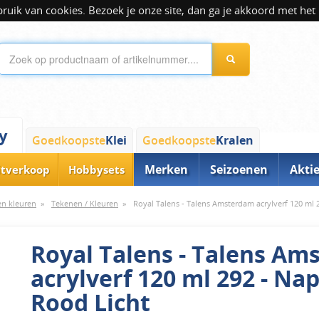
ik van cookies. Bezoek je onze site, dan ga je akkoord met het 
y
Goedkoopste
Klei
Goedkoopste
Kralen
Merken
Seizoenen
Akti
itverkoop
Hobbysets
 en kleuren
»
Tekenen / Kleuren
»
Royal Talens - Talens Amsterdam acrylverf 120 ml 
Royal Talens - Talens A
acrylverf 120 ml 292 - Na
Rood Licht