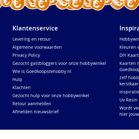
Klantenservice
Inspir
Levering en retour
Hobbywin
Algemene voorwaarden
Kleuren 
Privacy Policy
DIY Kaar
Gezocht gastbloggers voor onze hobbywinkel
Kaarten 
Goedkoop
Wie is Goedkoopstehobby.nl
zelf hobb
Hulp
kerstkaar
Klachten
Inspirati
Gezocht hulp voor onze hobbywinkel
Uv Resin
Retour aanmelden
Wordt ve
Afmelden nieuwsbrief
hier jou