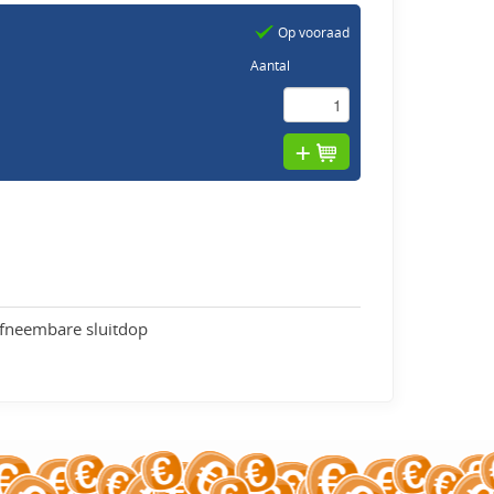
Op vooraad
Aantal
afneembare sluitdop