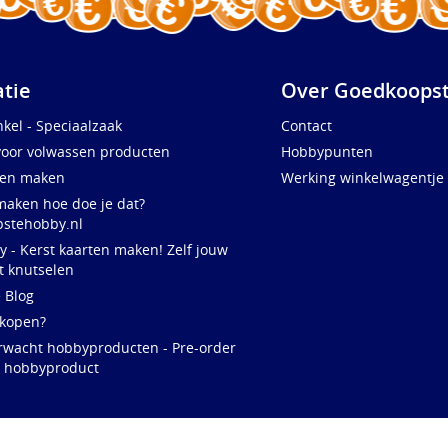
atie
Over Goedkoopst
kel - Speciaalzaak
Contact
voor volwassen producten
Hobbypunten
ten maken
Werking winkelwagentje
maken hoe doe je dat?
stehobby.nl
y - Kerst kaarten maken! Zelf jouw
t knutselen
e Blog
 kopen?
rwacht hobbyproducten - Pre-order
w hobbyproduct