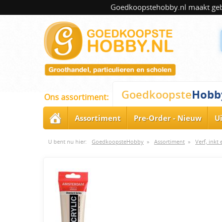
Goedkoopstehobby.nl maakt gebru
Hobb
Goedkoopste
Ons assortiment:
Assortiment
Pre-Order - Nieuw
U
U bent nu hier:
GoedkoopsteHobby
»
Assortiment
»
Verf, inkt