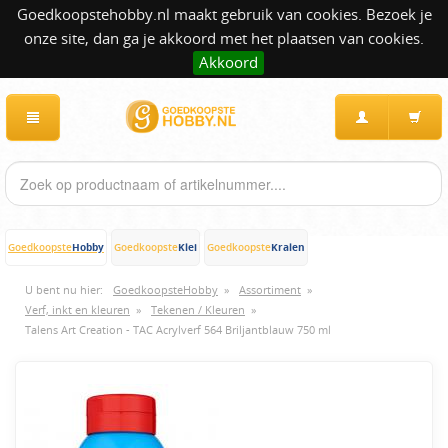
Goedkoopstehobby.nl maakt gebruik van cookies. Bezoek je
onze site, dan ga je akkoord met het plaatsen van cookies.
Akkoord
Hobby
Klei
Kralen
Goedkoopste
Goedkoopste
Goedkoopste
U bent nu hier:
GoedkoopsteHobby
»
Assortiment
»
Verf, inkt en kleuren
»
Tekenen / Kleuren
»
Talens Art Creation - TAC Acrylverf 564 Briljantblauw 750 ml