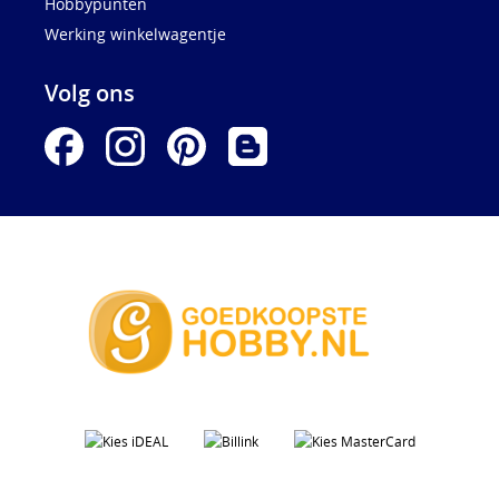
Hobbypunten
Werking winkelwagentje
Volg ons