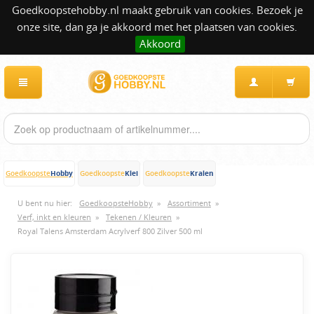
Goedkoopstehobby.nl maakt gebruik van cookies. Bezoek je
onze site, dan ga je akkoord met het plaatsen van cookies.
Akkoord
Hobby
Klei
Kralen
Goedkoopste
Goedkoopste
Goedkoopste
U bent nu hier:
GoedkoopsteHobby
»
Assortiment
»
Verf, inkt en kleuren
»
Tekenen / Kleuren
»
Royal Talens Amsterdam Acrylverf 800 Zilver 500 ml