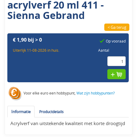
acrylverf 20 ml 411 -
Sienna Gebrand
< Ga terug
€ 1,90 bij > 0
Op vooraad
Uiterlijk 11-08-2026 in huis.
Aantal
Voor elke euro een hobbypunt,
Wat zijn hobbypunten?
Informatie
Productdetails
Acrylverf van uitstekende kwaliteit met korte droogtijd