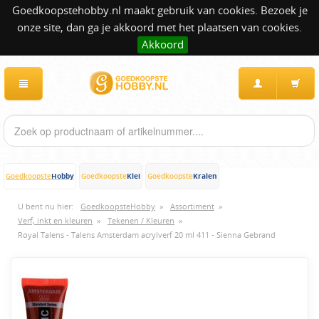
Goedkoopstehobby.nl maakt gebruik van cookies. Bezoek je
onze site, dan ga je akkoord met het plaatsen van cookies.
Akkoord
Hobby
Klei
Kralen
Goedkoopste
Goedkoopste
Goedkoopste
U bent nu hier:
GoedkoopsteHobby
»
Assortiment
»
Verf, inkt en kleuren
»
Tekenen / Kleuren
»
Royal Talens - Talens Amsterdam acrylverf 20 ml 411 - Sienna Gebrand