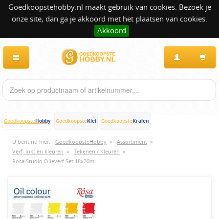
Goedkoopstehobby.nl maakt gebruik van cookies. Bezoek je
onze site, dan ga je akkoord met het plaatsen van cookies.
Akkoord
Hobby
Klei
Kralen
Goedkoopste
Goedkoopste
Goedkoopste
U bent nu hier:
GoedkoopsteHobby
»
Assortiment
»
Verf, inkt en kleuren
»
Tekenen / Kleuren
»
Rosa Studio Olieverf Set 18x20ml