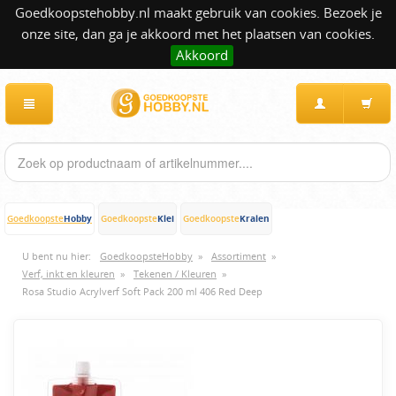
Goedkoopstehobby.nl maakt gebruik van cookies. Bezoek je
onze site, dan ga je akkoord met het plaatsen van cookies.
Akkoord
Hobby
Klei
Kralen
Goedkoopste
Goedkoopste
Goedkoopste
U bent nu hier:
GoedkoopsteHobby
»
Assortiment
»
Verf, inkt en kleuren
»
Tekenen / Kleuren
»
Rosa Studio Acrylverf Soft Pack 200 ml 406 Red Deep