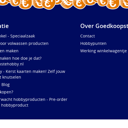
atie
Over Goedkoopst
kel - Speciaalzaak
Contact
voor volwassen producten
Hobbypunten
ten maken
Werking winkelwagentje
maken hoe doe je dat?
stehobby.nl
y - Kerst kaarten maken! Zelf jouw
t knutselen
e Blog
 kopen?
rwacht hobbyproducten - Pre-order
w hobbyproduct