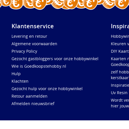
Klantenservice
Inspir
Levering en retour
Hobbywin
Algemene voorwaarden
Kleuren 
Privacy Policy
DIY Kaar
Gezocht gastbloggers voor onze hobbywinkel
Kaarten 
Goedkoop
Wie is Goedkoopstehobby.nl
zelf hobb
Hulp
kerstkaar
Klachten
Inspirati
Gezocht hulp voor onze hobbywinkel
Uv Resin
Retour aanmelden
Wordt ve
Afmelden nieuwsbrief
hier jou