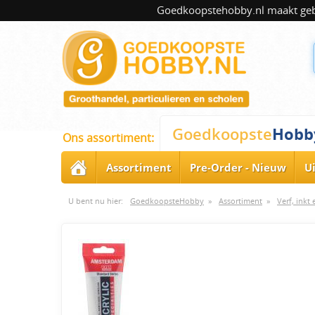
Goedkoopstehobby.nl maakt gebru
Hobb
Goedkoopste
Ons assortiment:
Assortiment
Pre-Order - Nieuw
U
U bent nu hier:
GoedkoopsteHobby
»
Assortiment
»
Verf, inkt