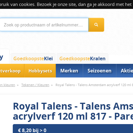
ik van cookies. Bezoek je onze site, dan ga je akkoord met het 
y
Goedkoopste
Klei
Goedkoopste
Kralen
Merken
Seizoenen
Akti
itverkoop
Hobbysets
 en kleuren
»
Tekenen / Kleuren
»
Royal Talens - Talens Amsterdam acrylverf 120 ml 8
Royal Talens - Talens A
acrylverf 120 ml 817 - Par
€ 8,20 bij > 0