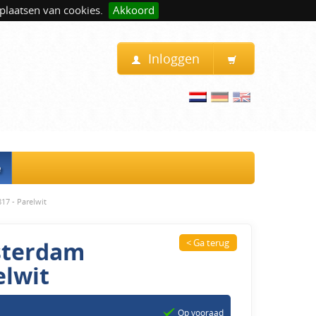
plaatsen van cookies.
Akkoord
Inloggen
e
17 - Parelwit
msterdam
< Ga terug
elwit
Op vooraad