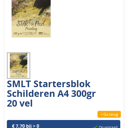
SMLT Startersblok
Schilderen A4 300gr
20 vel
< Ga terug
€ 7,70 bij > 0
Op vooraad