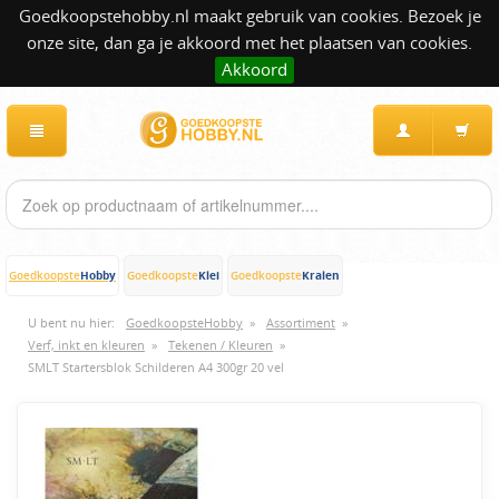
Goedkoopstehobby.nl maakt gebruik van cookies. Bezoek je
onze site, dan ga je akkoord met het plaatsen van cookies.
Akkoord
Hobby
Klei
Kralen
Goedkoopste
Goedkoopste
Goedkoopste
U bent nu hier:
GoedkoopsteHobby
»
Assortiment
»
Verf, inkt en kleuren
»
Tekenen / Kleuren
»
SMLT Startersblok Schilderen A4 300gr 20 vel