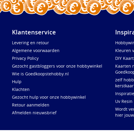
Klantenservice
Inspir
Levering en retour
Hobbywin
Algemene voorwaarden
Kleuren 
Privacy Policy
DIY Kaar
Gezocht gastbloggers voor onze hobbywinkel
Kaarten 
Goedkoop
Wie is Goedkoopstehobby.nl
zelf hobb
Hulp
kerstkaar
Klachten
Inspirati
Gezocht hulp voor onze hobbywinkel
Uv Resin
Retour aanmelden
Wordt ve
Afmelden nieuwsbrief
hier jou