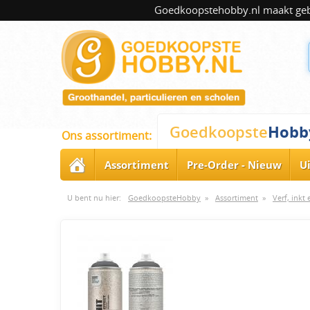
Goedkoopstehobby.nl maakt gebru
Hobb
Goedkoopste
Ons assortiment:
Assortiment
Pre-Order - Nieuw
U
U bent nu hier:
GoedkoopsteHobby
»
Assortiment
»
Verf, inkt