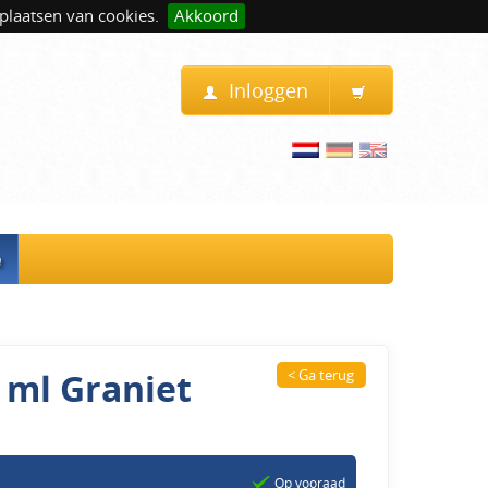
plaatsen van cookies.
Akkoord
Inloggen
e
 ml Graniet
< Ga terug
Op vooraad