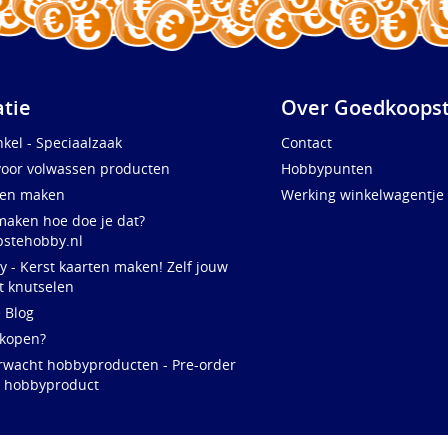
atie
Over Goedkoopst
kel - Speciaalzaak
Contact
voor volwassen producten
Hobbypunten
ten maken
Werking winkelwagentje
maken hoe doe je dat?
stehobby.nl
y - Kerst kaarten maken! Zelf jouw
t knutselen
e Blog
 kopen?
rwacht hobbyproducten - Pre-order
w hobbyproduct