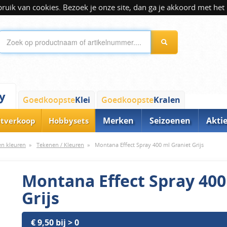
ik van cookies. Bezoek je onze site, dan ga je akkoord met het 
y
Goedkoopste
Klei
Goedkoopste
Kralen
Merken
Seizoenen
Akti
itverkoop
Hobbysets
 en kleuren
»
Tekenen / Kleuren
»
Montana Effect Spray 400 ml Graniet Grijs
Montana Effect Spray 400
Grijs
€ 9,50 bij > 0