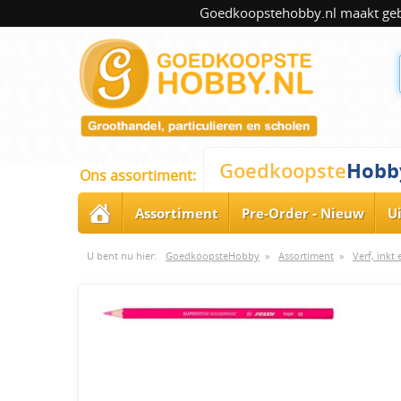
Goedkoopstehobby.nl maakt gebru
Hobb
Goedkoopste
Ons assortiment:
Assortiment
Pre-Order - Nieuw
U
U bent nu hier:
GoedkoopsteHobby
»
Assortiment
»
Verf, inkt