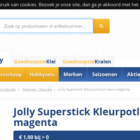
ik van cookies. Bezoek je onze site, dan ga je akkoord met het 
y
Goedkoopste
Klei
Goedkoopste
Kralen
Merken
Seizoenen
Akti
itverkoop
Hobbysets
 en kleuren
»
Tekenen / Kleuren
»
Jolly Superstick Kleurpotlood neon magenta
Jolly Superstick Kleurpo
magenta
€ 1,00 bij > 0