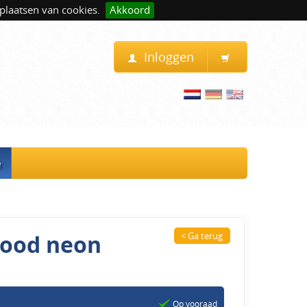
plaatsen van cookies.
Akkoord
Inloggen
e
tlood neon
< Ga terug
Op vooraad