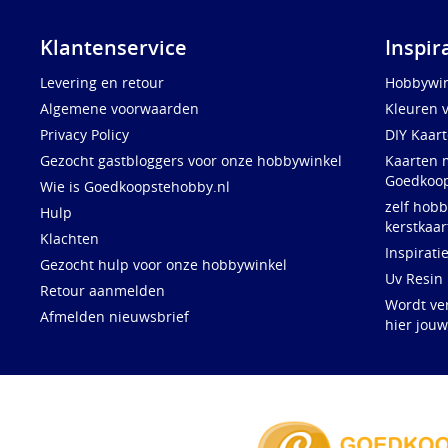
Klantenservice
Inspir
Levering en retour
Hobbywin
Algemene voorwaarden
Kleuren 
Privacy Policy
DIY Kaar
Gezocht gastbloggers voor onze hobbywinkel
Kaarten 
Goedkoop
Wie is Goedkoopstehobby.nl
zelf hobb
Hulp
kerstkaar
Klachten
Inspirati
Gezocht hulp voor onze hobbywinkel
Uv Resin
Retour aanmelden
Wordt ve
Afmelden nieuwsbrief
hier jou