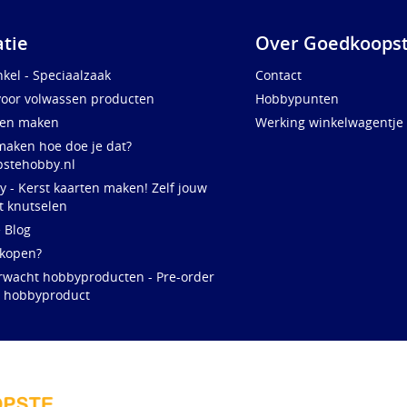
atie
Over Goedkoopst
kel - Speciaalzaak
Contact
voor volwassen producten
Hobbypunten
ten maken
Werking winkelwagentje
maken hoe doe je dat?
stehobby.nl
y - Kerst kaarten maken! Zelf jouw
t knutselen
e Blog
 kopen?
rwacht hobbyproducten - Pre-order
w hobbyproduct