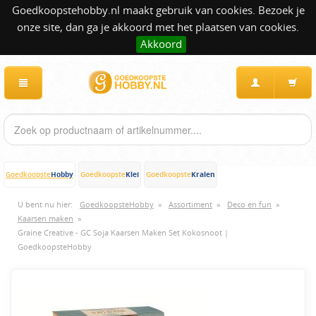
Goedkoopstehobby.nl maakt gebruik van cookies. Bezoek je
onze site, dan ga je akkoord met het plaatsen van cookies.
Akkoord
Hobby
Klei
Kralen
Goedkoopste
Goedkoopste
Goedkoopste
U bent nu hier:
GoedkoopsteHobby
»
Assortiment
»
Deco en fun
»
Kaarsen maken
»
Graine Creative - GC Soja Kaarsen Maken Set Kokosnoot |
GoedkoopsteHobby