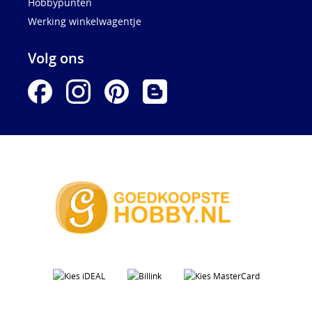
Hobbypunten
Werking winkelwagentje
Volg ons