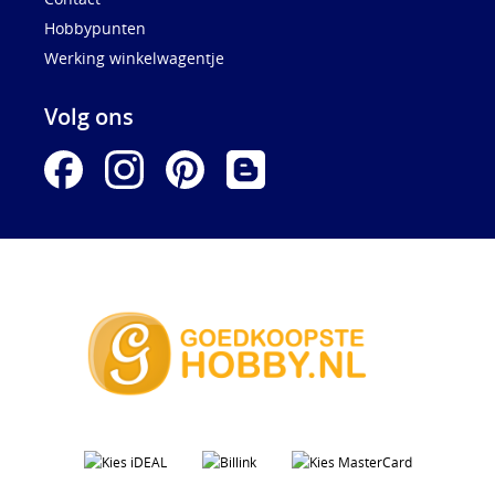
Hobbypunten
Werking winkelwagentje
Volg ons