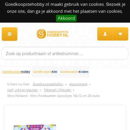
Goedkoopstehobby.nl maakt gebruik van cookies. Bezoek je
onze site, dan ga je akkoord met het plaatsen van cookies.
Akkoord
Hobby
Klei
Kralen
Goedkoopste
Goedkoopste
Goedkoopste
U bent nu hier:
GoedkoopsteHobby
»
Assortiment
»
Verf, inkt en kleuren
»
Tekenen / Kleuren
»
Wins Holland - Wins Postkaarten Sprookjes 16x12 cm 20 stuks