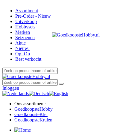
Assortiment
Pre-Order - Nieuw
Uitverkoop
Hobbysets
Merken
Seizoenen
Aktie
Nieuw!
Op=Op
Best verkocht
Inloggen
Ons assortiment:
Goedkoopste
Hobby
Goedkoopste
Klei
Goedkoopste
Kralen