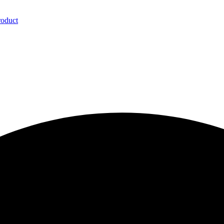
roduct