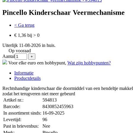
Pincello Kinderschaar Veermechanisme
< Ga terug
€ 1,36 bij > 0
Uiterlijk 11-08-2026 in huis.
Op vooraad
Aantal
Voor elke euro een hobbypunt,
Wat zijn hobbypunten?
Informatie
Productdetails
Rechtshandige kinderschaar die doormiddel van een hendeltje makkel
zodat het terugveren niet meer gebeurd
Artikel nr.:
594813
Barcode:
8430852455963
In assortiment sinds:
16-09-2025
Levertijd:
96
Past in brievenbus:
Nee
Merk:
Pincello