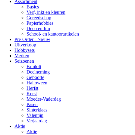
Assortiment
Basics
Verf, inkt en kleuren
Gereedschap
Papierhobbies
Deco en fun
School- en kantoorartikelen
Pre-Order - Nieuw
Uitverkoop
Hobbysets
Merken
Seizoenen
Bruiloft
Deelneming
Geboorte
Halloween
Herfst
Kerst
Moeder-Vaderdag
Pasen
Sinterklaas
Valentijn
Verjaardag
Aktie
Aktie