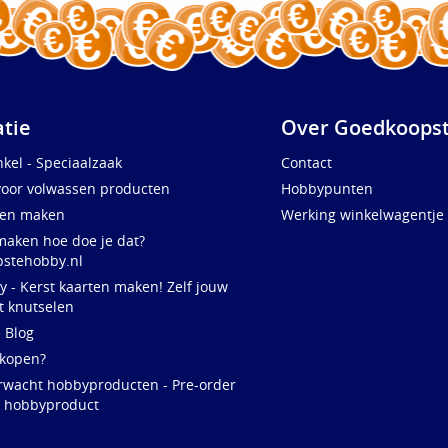
atie
Over Goedkoopst
kel - Speciaalzaak
Contact
voor volwassen producten
Hobbypunten
ten maken
Werking winkelwagentje
maken hoe doe je dat?
stehobby.nl
y - Kerst kaarten maken! Zelf jouw
t knutselen
e Blog
 kopen?
rwacht hobbyproducten - Pre-order
w hobbyproduct