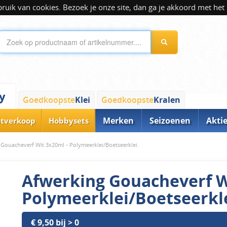
ik van cookies. Bezoek je onze site, dan ga je akkoord met het 
y
Goedkoopste
Klei
Goedkoopste
Kralen
Merken
Seizoenen
Akti
itverkoop
Hobbysets
Gouacheverf Wit 3x20ml - Polymeerklei/Boetseerklei.
Afwerking Gouacheverf W
Polymeerklei/Boetseerkle
€ 9,50 bij > 0