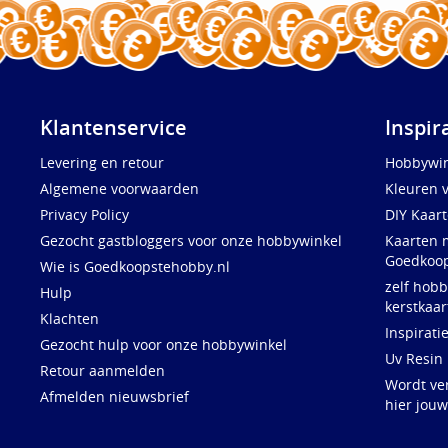
Klantenservice
Inspir
Levering en retour
Hobbywin
Algemene voorwaarden
Kleuren 
Privacy Policy
DIY Kaar
Gezocht gastbloggers voor onze hobbywinkel
Kaarten 
Goedkoop
Wie is Goedkoopstehobby.nl
zelf hobb
Hulp
kerstkaar
Klachten
Inspirati
Gezocht hulp voor onze hobbywinkel
Uv Resin
Retour aanmelden
Wordt ve
Afmelden nieuwsbrief
hier jou