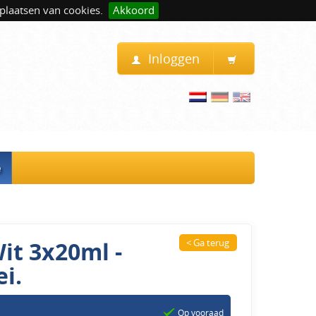
plaatsen van cookies.
Akkoord
Inloggen
e
it 3x20ml -
< Ga terug
i.
Op vooraad