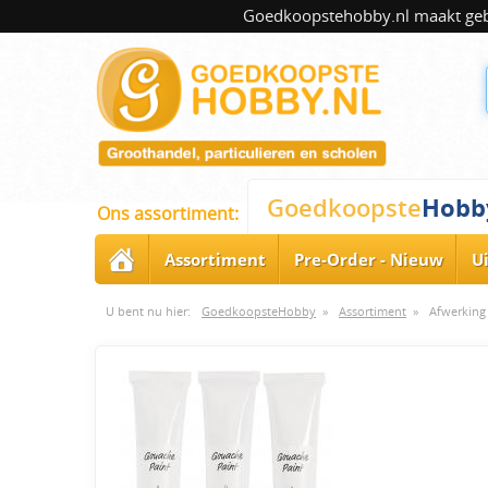
Goedkoopstehobby.nl maakt gebru
Hobb
Goedkoopste
Ons assortiment:
Assortiment
Pre-Order - Nieuw
U
U bent nu hier:
GoedkoopsteHobby
»
Assortiment
»
Afwerking 