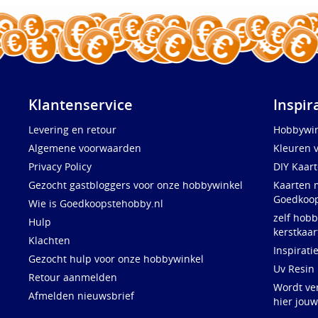
Klantenservice
Inspir
Levering en retour
Hobbywin
Algemene voorwaarden
Kleuren 
Privacy Policy
DIY Kaar
Gezocht gastbloggers voor onze hobbywinkel
Kaarten 
Goedkoop
Wie is Goedkoopstehobby.nl
zelf hobb
Hulp
kerstkaar
Klachten
Inspirati
Gezocht hulp voor onze hobbywinkel
Uv Resin
Retour aanmelden
Wordt ve
Afmelden nieuwsbrief
hier jou