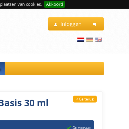
plaatsen van cookies.
Akkoord
Inloggen
e
Basis 30 ml
< Ga terug
Op vooraad