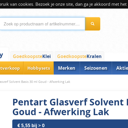
ik van cookies. Bezoek je onze site, dan ga je akkoord met het 
y
Goedkoopste
Klei
Goedkoopste
Kralen
Merken
Seizoenen
Akti
itverkoop
Hobbysets
asverf Solvent Basis 30 ml Goud - Afwerking Lak
Pentart Glasverf Solvent 
Goud - Afwerking Lak
€ 5,55 bij > 0