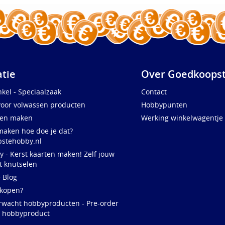
atie
Over Goedkoopst
kel - Speciaalzaak
Contact
voor volwassen producten
Hobbypunten
ten maken
Werking winkelwagentje
maken hoe doe je dat?
stehobby.nl
y - Kerst kaarten maken! Zelf jouw
t knutselen
e Blog
 kopen?
rwacht hobbyproducten - Pre-order
w hobbyproduct