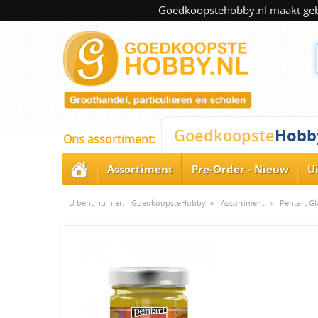
Goedkoopstehobby.nl maakt gebru
Hobb
Goedkoopste
Ons assortiment:
Assortiment
Pre-Order - Nieuw
U
U bent nu hier:
GoedkoopsteHobby
»
Assortiment
»
Pentart Gl