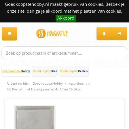
Goedkoopstehobby.nl maakt gebruik van cookies. Bezoek je
onze site, dan ga je akkoord met het plaatsen van cookies.
Akkoord
Hobby
Klei
Kralen
Goedkoopste
Goedkoopste
Goedkoopste
U bent nu hier:
GoedkoopsteHobby
»
Assortiment
»
CC Kaarten met Enveloppen Set 4x A6 en C6 Zilver