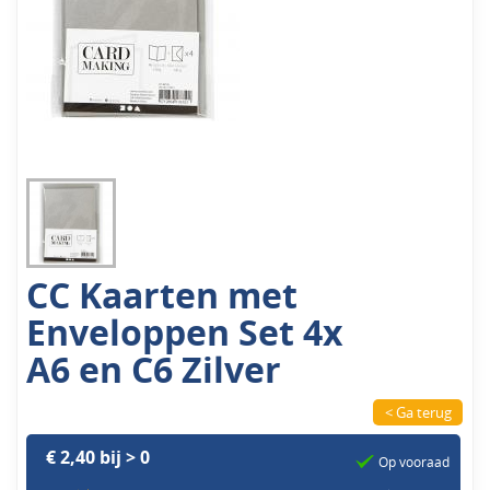
CC Kaarten met
Enveloppen Set 4x
A6 en C6 Zilver
< Ga terug
€ 2,40 bij > 0
Op vooraad