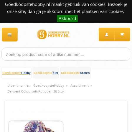
Goedkoopstehobby.nl maakt gebruik van cookies. Bezoek je
onze site, dan ga je akkoord met het plaatsen van cookies.
Akkoord
Hobby
Klei
Kralen
Goedkoopste
Goedkoopste
Goedkoopste
U bent nu hier:
GoedkoopsteHobby
»
Assortiment
»
Derwent Coloursoft Potloden 36 Stuk