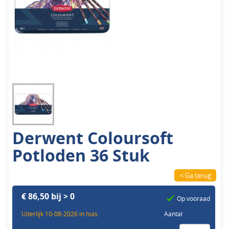
Derwent Coloursoft
Potloden 36 Stuk
< Ga terug
€ 86,50 bij > 0
Op vooraad
Uiterlijk 10-08-2026 in huis.
Aantal