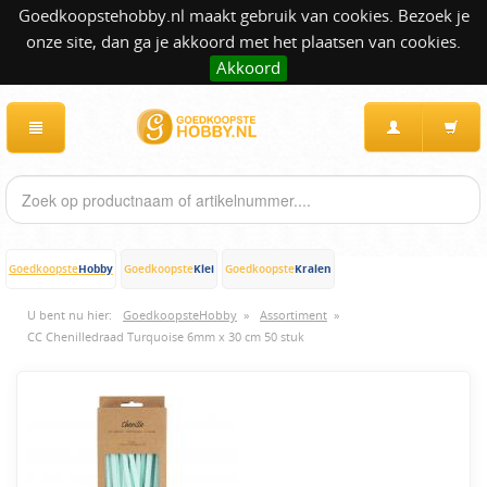
Goedkoopstehobby.nl maakt gebruik van cookies. Bezoek je
onze site, dan ga je akkoord met het plaatsen van cookies.
Akkoord
Hobby
Klei
Kralen
Goedkoopste
Goedkoopste
Goedkoopste
U bent nu hier:
GoedkoopsteHobby
»
Assortiment
»
CC Chenilledraad Turquoise 6mm x 30 cm 50 stuk