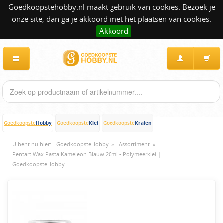
Goedkoopstehobby.nl maakt gebruik van cookies. Bezoek je
onze site, dan ga je akkoord met het plaatsen van cookies.
Akkoord
Hobby
Klei
Kralen
Goedkoopste
Goedkoopste
Goedkoopste
U bent nu hier:
GoedkoopsteHobby
»
Assortiment
»
Pentart Wax Pasta Kameleon Blauw 20ml - Polymeerklei |
GoedkoopsteHobby