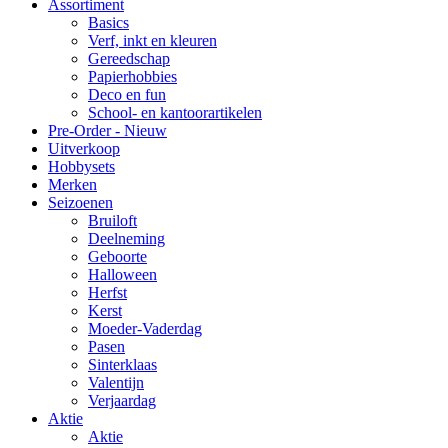
Assortiment
Basics
Verf, inkt en kleuren
Gereedschap
Papierhobbies
Deco en fun
School- en kantoorartikelen
Pre-Order - Nieuw
Uitverkoop
Hobbysets
Merken
Seizoenen
Bruiloft
Deelneming
Geboorte
Halloween
Herfst
Kerst
Moeder-Vaderdag
Pasen
Sinterklaas
Valentijn
Verjaardag
Aktie
Aktie