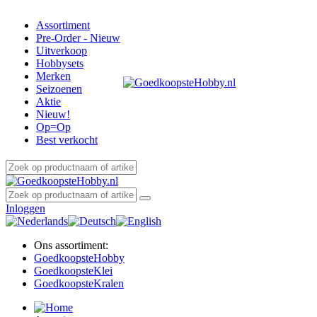
Assortiment
Pre-Order - Nieuw
Uitverkoop
Hobbysets
Merken
Seizoenen
Aktie
Nieuw!
Op=Op
Best verkocht
Inloggen
Ons assortiment:
Goedkoopste
Hobby
Goedkoopste
Klei
Goedkoopste
Kralen