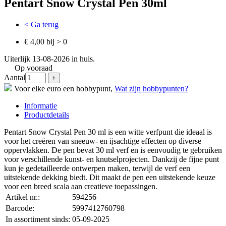
Pentart Snow Crystal Pen 30ml
< Ga terug
€ 4,00 bij > 0
Uiterlijk 13-08-2026 in huis.
Op vooraad
Aantal
Voor elke euro een hobbypunt,
Wat zijn hobbypunten?
Informatie
Productdetails
Pentart Snow Crystal Pen 30 ml is een witte verfpunt die ideaal is
voor het creëren van sneeuw- en ijsachtige effecten op diverse
oppervlakken. De pen bevat 30 ml verf en is eenvoudig te gebruiken
voor verschillende kunst- en knutselprojecten. Dankzij de fijne punt
kun je gedetailleerde ontwerpen maken, terwijl de verf een
uitstekende dekking biedt. Dit maakt de pen een uitstekende keuze
voor een breed scala aan creatieve toepassingen.
Artikel nr.:
594256
Barcode:
5997412760798
In assortiment sinds:
05-09-2025