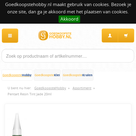
Goedkoopstehobby.nl maakt gebruik van cookies. Bezoek je
onze site, dan ga je akkoord met het plaatsen van cookies.
Akkoord
Hobby
Klei
Kralen
Goedkoopste
Goedkoopste
Goedkoopste
U bent nu hier:
GoedkoopsteHobby
»
Assortiment
»
Pentart Resin Tint Jade 20ml