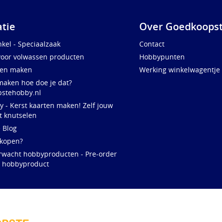
atie
Over Goedkoopst
kel - Speciaalzaak
Contact
voor volwassen producten
Hobbypunten
ten maken
Werking winkelwagentje
maken hoe doe je dat?
stehobby.nl
y - Kerst kaarten maken! Zelf jouw
t knutselen
e Blog
 kopen?
rwacht hobbyproducten - Pre-order
w hobbyproduct