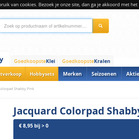
ik van cookies. Bezoek je onze site, dan ga je akkoord met het 
y
Goedkoopste
Klei
Goedkoopste
Kralen
Merken
Seizoenen
Akti
itverkoop
Hobbysets
Colorpad Shabby Pink
Jacquard Colorpad Shabb
€ 8,95 bij > 0