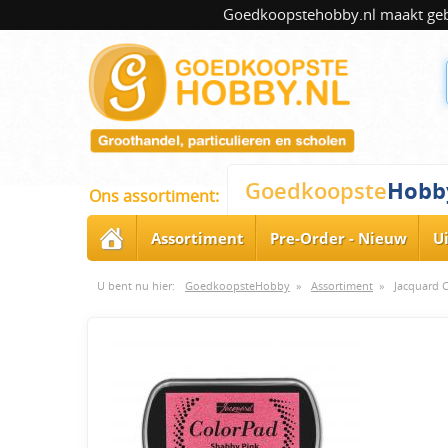
Goedkoopstehobby.nl maakt gebru
Hobb
Goedkoopste
Ons assortiment:
Assortiment
Pre-Order - Nieuw
U
U bent nu hier:
GoedkoopsteHobby
»
Assortiment
»
Jacquard 