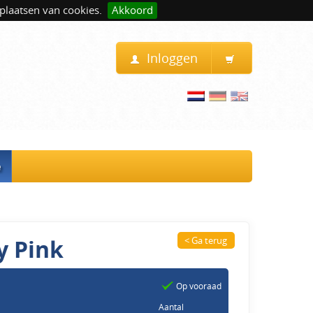
plaatsen van cookies.
Akkoord
Inloggen
e
y Pink
< Ga terug
Op vooraad
Aantal