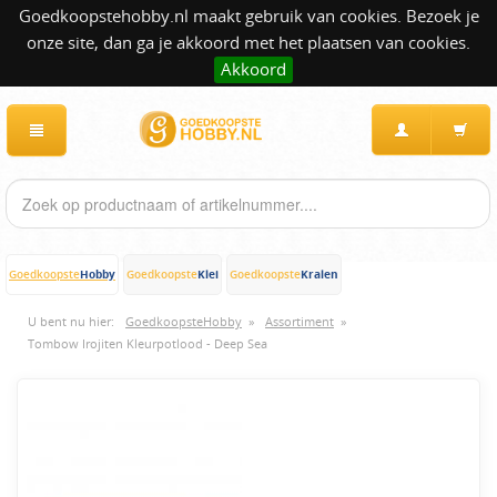
Goedkoopstehobby.nl maakt gebruik van cookies. Bezoek je
onze site, dan ga je akkoord met het plaatsen van cookies.
Akkoord
Hobby
Klei
Kralen
Goedkoopste
Goedkoopste
Goedkoopste
U bent nu hier:
GoedkoopsteHobby
»
Assortiment
»
Tombow Irojiten Kleurpotlood - Deep Sea