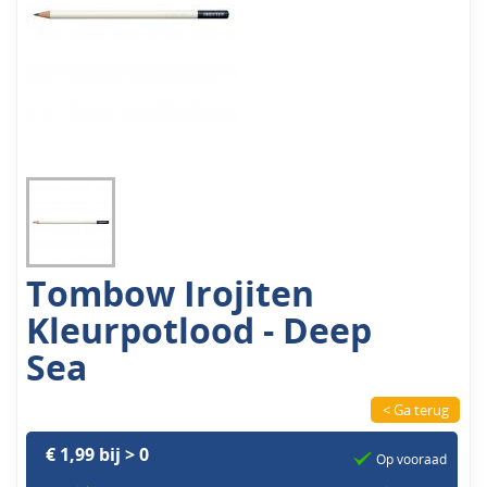
Tombow Irojiten
Kleurpotlood - Deep
Sea
< Ga terug
€ 1,99 bij > 0
Op vooraad