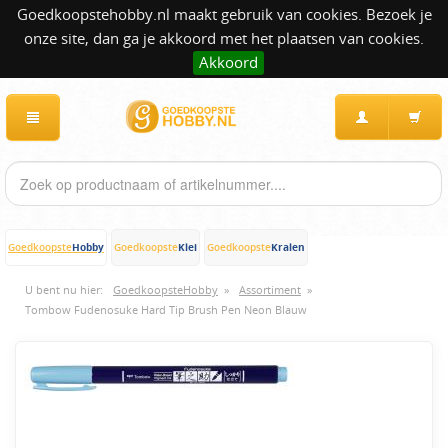
Goedkoopstehobby.nl maakt gebruik van cookies. Bezoek je
onze site, dan ga je akkoord met het plaatsen van cookies.
Akkoord
Hobby
Klei
Kralen
Goedkoopste
Goedkoopste
Goedkoopste
U bent nu hier:
GoedkoopsteHobby
»
Assortiment
»
Tombow Fudenosuke Hard Tip Brush Pen Neon Blauw